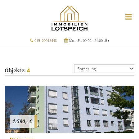
015129013448
Mo. - Fr. 09.00 - 21.00 Uhr
Objekte:
4
1.590,- €