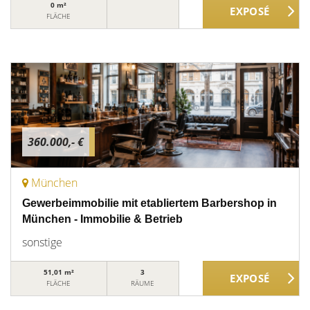
0 m²
FLÄCHE
360.000,- €
München
Gewerbeimmobilie mit etabliertem Barbershop in
München - Immobilie & Betrieb
sonstige
51,01 m²
3
FLÄCHE
RÄUME